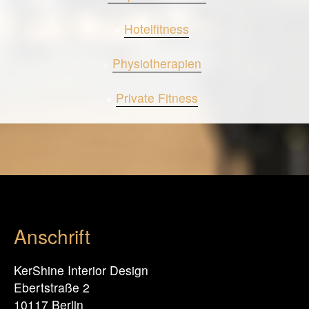
+
Hotelfitness
+
Physiotherapien
+
Private Fitness
Anschrift
KerShine Interior Design
Ebertstraße 2
10117 Berlin