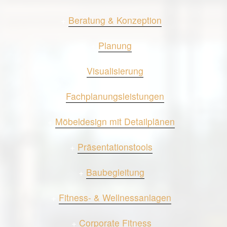
+
Beratung & Konzeption
+
Planung
+
Visualisierung
+
Fachplanungsleistungen
+
Möbeldesign mit Detailplänen
+
Präsentationstools
+
Baubegleitung
+
Fitness- & Wellnessanlagen
+
Corporate Fitness