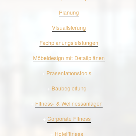
+
Planung
+
Visualisierung
+
Fachplanungsleistungen
+
Möbeldesign mit Detailplänen
+
Präsentationstools
+
Baubegleitung
+
Fitness- & Wellnessanlagen
+
Corporate Fitness
+
Hotelfitness